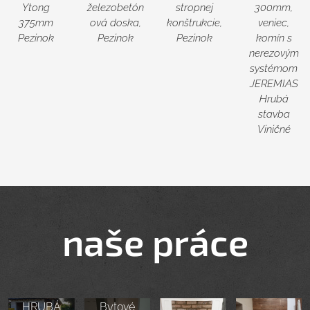
Ytong
železobetón
stropnej
300mm,
375mm
ová doska,
konštrukcie,
veniec,
Pezinok
Pezinok
Pezinok
komín s
nerezovým
systémom
JEREMIAS
Hrubá
stavba
Viničné
naše práce
HRUBÁ
Bytové