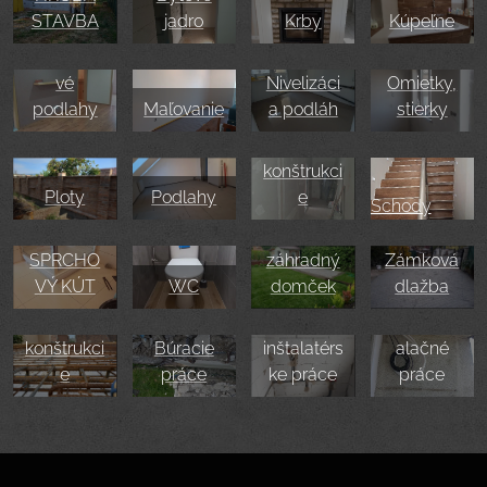
STAVBA
jadro
Krby
Kúpeľne
Lamináto
vé
Nivelizáci
Omietky,
podlahy
Maľovanie
a podláh
stierky
Sadrokart
ónové
konštrukci
Ploty
Podlahy
e
Schody
SPRCHO
záhradný
Zámková
VÝ KÚT
WC
domček
dlažba
Železobet
Vodárske
ónové
a
Elektroinšt
konštrukci
Búracie
inštalatérs
alačné
e
práce
ke práce
práce