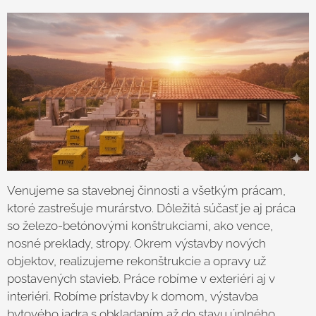
Venujeme sa stavebnej činnosti a všetkým prácam,
ktoré zastrešuje murárstvo. Dôležitá súčasť je aj práca
so železo-betónovými konštrukciami, ako vence,
nosné preklady, stropy. Okrem výstavby nových
objektov, realizujeme rekonštrukcie a opravy už
postavených stavieb. Práce robíme v exteriéri aj v
interiéri. Robíme prístavby k domom, výstavba
bytového jadra s obkladaním až do stavu úplného