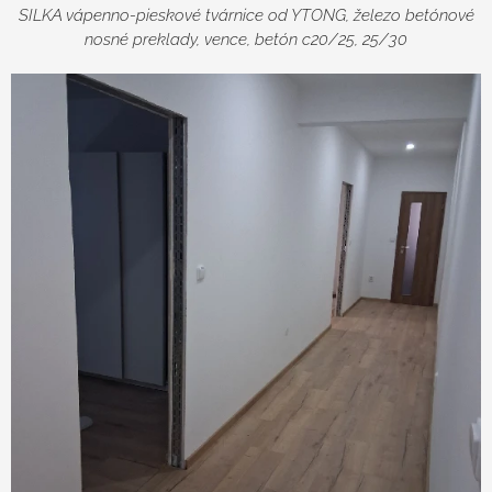
SILKA vápenno-pieskové tvárnice od YTONG, železo betónové
nosné preklady, vence, betón c20/25, 25/30