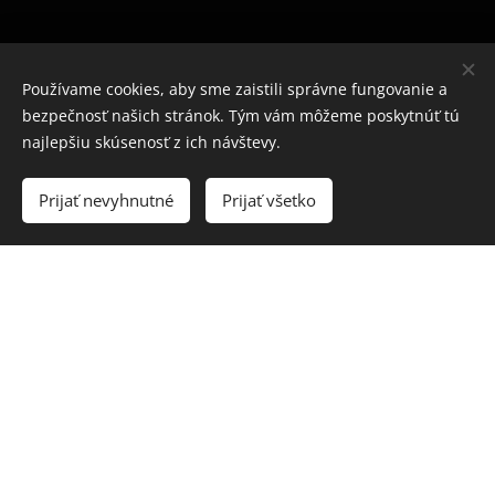
Používame cookies, aby sme zaistili správne fungovanie a
bezpečnosť našich stránok. Tým vám môžeme poskytnúť tú
najlepšiu skúsenosť z ich návštevy.
© 2025 Všetky práva vyhradené
Prijať nevyhnutné
Prijať všetko
Jaseva stavebná činnosť
Cookies
421904160477
Email: www.stavbababka.sk
Tel: +421 904160477
Užitočné odkazy
Obchodné podmienky
Ochrana osobných údajov