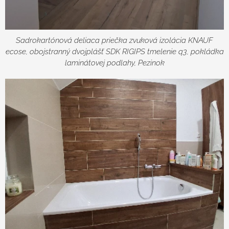
Sadrokartónová deliaca priečka zvuková izolácia KNAUF
ecose, obojstranný dvojplášť SDK RIGIPS tmelenie q3, pokládka
laminátovej podlahy, Pezinok