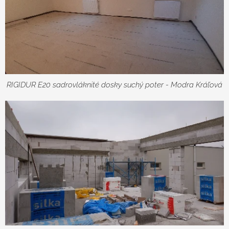
RIGIDUR E20 sadrovláknité dosky suchý poter - Modra Kráľová