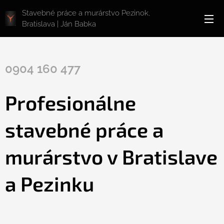
Stavebné práce a murárstvo Pezinok,
Bratislava | Ján Babka
0904 160 477
Profesionálne
stavebné práce a
murárstvo v Bratislave
a Pezinku