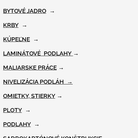
BYTOVÉ JADRO
→
KRBY
→
KÚPEĽNE
→
LAMINÁTOVÉ PODLAHY
→
MALIARSKE PRÁCE
→
NIVELIZÁCIA PODLÁH →
OMIETKY, STIERKY
→
PLOTY
→
PODLAHY
→