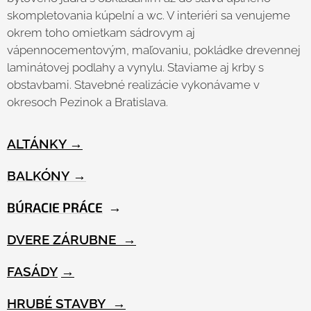
skompletovania kúpelní a wc. V interiéri sa venujeme
okrem toho omietkam sádrovym aj
vápennocementovým, maľovaniu, pokládke drevennej
laminátovej podlahy a vynylu. Staviame aj krby s
obstavbami. Stavebné realizácie vykonávame v
okresoch Pezinok a Bratislava.
ALTÁNKY →
BALKÓNY
→
BÚRACIE PRÁCE
→
DVERE ZÁRUBNE →
FASÁDY
→
HRUBÉ
STAVBY →