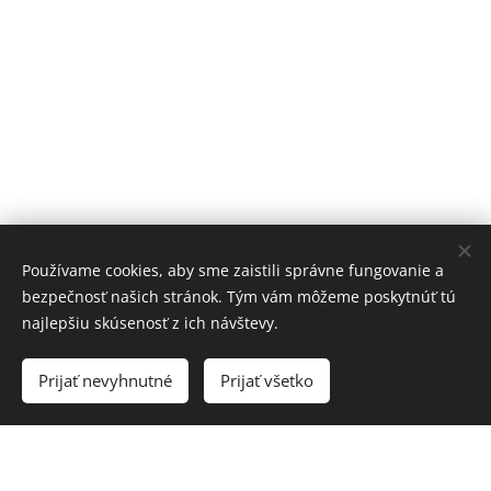
Používame cookies, aby sme zaistili správne fungovanie a
bezpečnosť našich stránok. Tým vám môžeme poskytnúť tú
najlepšiu skúsenosť z ich návštevy.
Prijať nevyhnutné
Prijať všetko