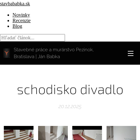
stavbababka.sk
Novinky
Recenzie
Blog
Stavebné práce a murárstvo Pezinok,
Bratislava | Ján Babka
schodisko divadlo
20.12.2025