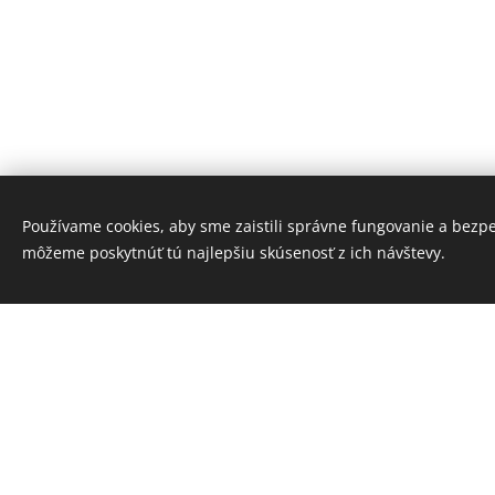
Používame cookies, aby sme zaistili správne fungovanie a bezp
môžeme poskytnúť tú najlepšiu skúsenosť z ich návštevy.
421904160477