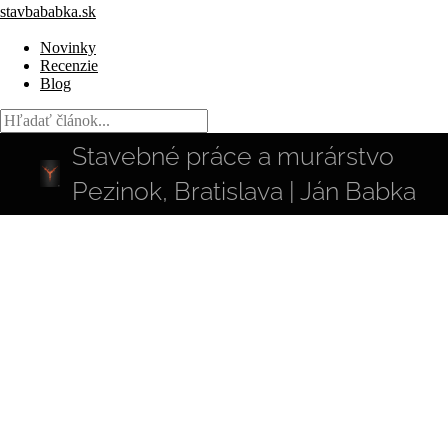
stavbababka.sk
Novinky
Recenzie
Blog
Stavebné práce a murárstvo
Pezinok, Bratislava | Ján Babka