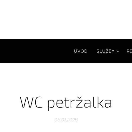
ÚVOD
SLUŽBY
R
WC petržalka
06.01.2026